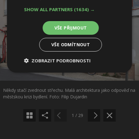
SHOW ALL PARTNERS
(1634) →
VŠE PŘIJMOUT
VŠE ODMÍTNOUT
ZOBRAZIT PODROBNOSTI
Nezbytně
Výkonové
Soubory
Sdílet na Facebooku
nutné
soubory
cílení
soubory
Někdy stačí zvednout střechu. Malá architektura jako odpověď na
Sdílet na Pinterestu
městskou krizi bydlení. Foto: Filip Dujardin
Funkční soubory
Nezařazené
soubory
1 / 29