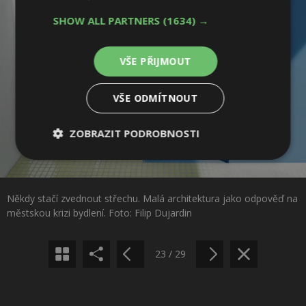
SHOW ALL PARTNERS
(1634) →
VŠE PŘIJMOUT
VŠE ODMÍTNOUT
ZOBRAZIT PODROBNOSTI
Nezbytně
Výkonové
Soubory
Sdílet na Facebooku
nutné
soubory
cílení
soubory
Někdy stačí zvednout střechu. Malá architektura jako odpověď na
Sdílet na Pinterestu
městskou krizi bydlení. Foto: Filip Dujardin
Funkční soubory
Nezařazené
soubory
23 / 29