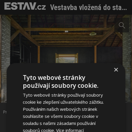
Vestavba vložená do staré stodoly
×
Tyto webové stránky
používají soubory cookie.
Sdílet na Facebooku
Tyto webové stránky používají soubory
cookie ke zlepšení uživatelského zážitku.
Sdílet na Pinterestu
Používáním našich webových stránek
Průhled ze západní strany. Foto: Peter Fabo
souhlasíte se všemi soubory cookie v
souladu s našimi zásadami používání
17 / 38
souborů cookie.
Více informací