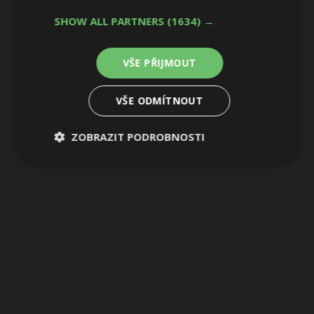
SHOW ALL PARTNERS
(1634) →
VŠE PŘIJMOUT
VŠE ODMÍTNOUT
ZOBRAZIT PODROBNOSTI
Nezbytně
Výkonové
Soubory
nutné
soubory
cílení
soubory
Funkční soubory
Nezařazené
soubory