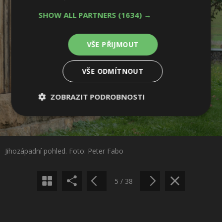
SHOW ALL PARTNERS
(1634) →
VŠE PŘIJMOUT
VŠE ODMÍTNOUT
ZOBRAZIT PODROBNOSTI
Sdílet na Facebooku
Nezbytně
Výkonové
Soubory
nutné
soubory
cílení
soubory
Sdílet na Pinterestu
Jihozápadní pohled. Foto: Peter Fabo
Funkční soubory
Nezařazené
soubory
5 / 38