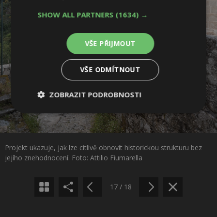
SHOW ALL PARTNERS
(1634) →
VŠE PŘIJMOUT
VŠE ODMÍTNOUT
ZOBRAZIT PODROBNOSTI
Nezbytně
Výkonové
Soubory
nutné
soubory
cílení
Sdílet na Facebooku
soubory
Projekt ukazuje, jak lze citlivě obnovit historickou strukturu bez
Sdílet na Pinterestu
jejího znehodnocení. Foto: Attilio Fiumarella
Funkční soubory
Nezařazené
soubory
17 / 18