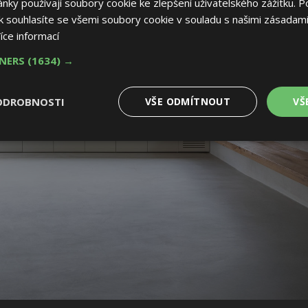
ky používají soubory cookie ke zlepšení uživatelského zážitku. P
 souhlasíte se všemi soubory cookie v souladu s našimi zásadami
íce informací
TNERS
(1634) →
ODROBNOSTI
VŠE ODMÍTNOUT
VŠ
é
Výkonové
Soubory cílení
Funkční soubory
soubory
 soubory
Výkonové soubory
Soubory cílení
Funkční soubory
Nez
ry cookie umožňují základní funkce webových stránek, jako je přihlášení uživatele
e bez nezbytně nutných souborů cookie správně používat.
Provider
/