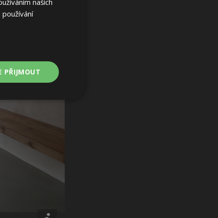
oužíváním našich
 používání
E PŘIJMOUT
Nezařazené
soubory
ařazené soubory
 a správa účtu.