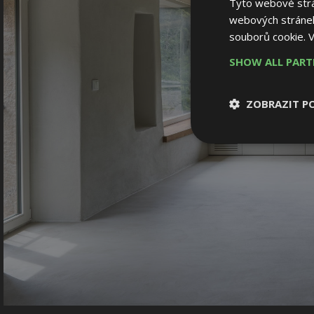
Tyto webové strán
webových stránek
souborů cookie.
V
SHOW ALL PAR
ZOBRAZIT P
Nezbytně nutn
soubory
Nezbytně nutné
Nezbytně nutné soubo
Webové stránky nelz