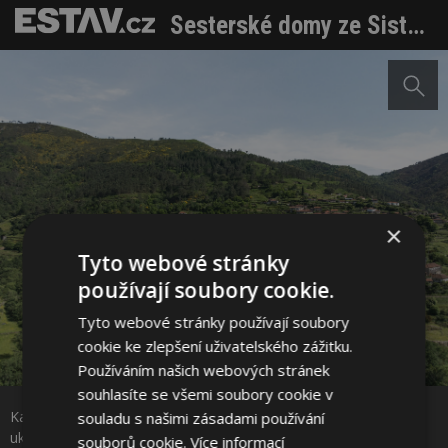
Sesterské domy ze Sistelo po totální rekonstrukci znovu shlíží na řeku a údolí
×
Tyto webové stránky
používají soubory cookie.
Tyto webové stránky používají soubory
cookie ke zlepšení uživatelského zážitku.
Používáním našich webových stránek
souhlasíte se všemi soubory cookie v
Sdílet na Facebooku
Kamenné zdivo odkazuje na tradiční architekturu regionu a
souladu s našimi zásadami používání
ukotvuje stavbu v místním kontextu. Nové prvky jsou navrženy
souborů cookie.
Více informací