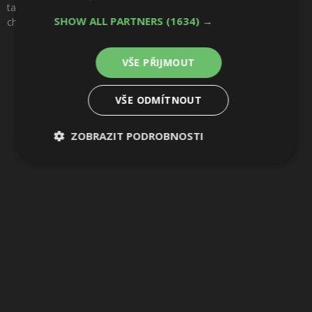
tak, aby byly současné, ale zároveň nenarušovaly celkový
Sdílet na Pinterestu
SHOW ALL PARTNERS
(1634) →
charakter. Foto: Attilio Fiumarella
VŠE PŘIJMOUT
8 / 18
VŠE ODMÍTNOUT
ZOBRAZIT PODROBNOSTI
Nezbytně
Výkonové
Soubory
nutné
soubory
cílení
soubory
Funkční soubory
Nezařazené
soubory