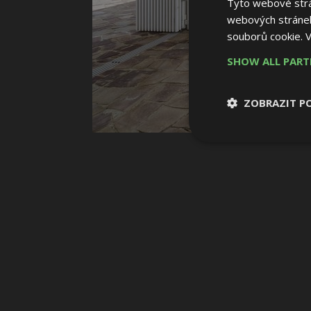
Tyto webové strán
webových stránek
souborů cookie.
V
SHOW ALL PAR
ZOBRAZIT P
Nezbytně nutn
soubory
Nezbytně nutné
Nezbytně nutné soubo
Webové stránky nelz