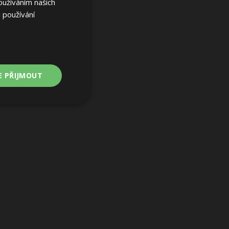
oužíváním našich
 používání
E PŘIJMOUT
Nezařazené
soubory
ařazené soubory
 a správa účtu.