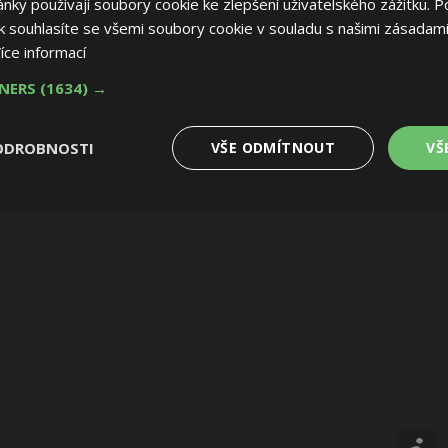
ky používají soubory cookie ke zlepšení uživatelského zážitku. P
 souhlasíte se všemi soubory cookie v souladu s našimi zásadami
íce informací
TNERS
(1634) →
ODROBNOSTI
VŠE ODMÍTNOUT
VŠ
é
Výkonové
Soubory cílení
Funkční soubory
soubory
 soubory
Výkonové soubory
Soubory cílení
Funkční soubory
Nez
ry cookie umožňují základní funkce webových stránek, jako je přihlášení uživatele
e bez nezbytně nutných souborů cookie správně používat.
Provider
/