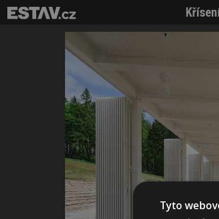
Křísen
Tyto webové