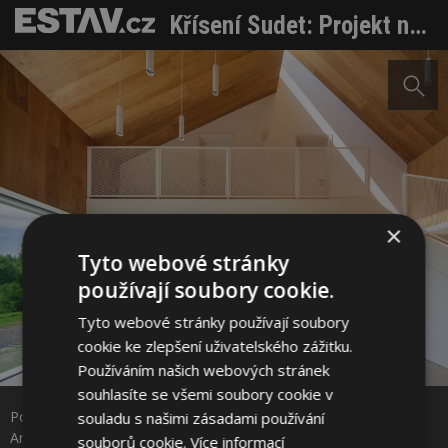
Křísení Sudet: Projekt nominovaný na ocenění Česká cena za architekturu
×
Tyto webové stránky
používají soubory cookie.
Tyto webové stránky používají soubory
cookie ke zlepšení uživatelského zážitku.
Sdílet na Facebooku
Používáním našich webových stránek
souhlasíte se všemi soubory cookie v
Pohled do interiéru, hlavní prostor, dům správce. Zdroj: No
souladu s našimi zásadami používání
Sdílet na Pinterestu
Architects, noarchitects.cz
souborů cookie.
Více informací