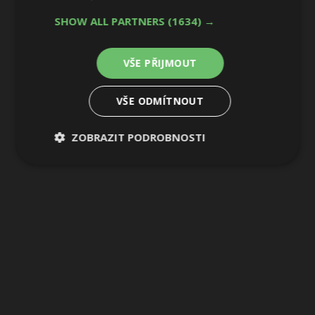
SHOW ALL PARTNERS
(1634) →
11 / 15
VŠE PŘIJMOUT
VŠE ODMÍTNOUT
ZOBRAZIT PODROBNOSTI
Nezbytně
Výkonové
Soubory
nutné
soubory
cílení
soubory
Funkční soubory
Nezařazené
soubory