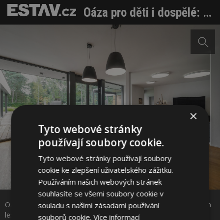
Oáza pro děti i dospělé: Moderní vila se zahradou a borovicovým lesem na dosah
×
Tyto webové stránky
používají soubory cookie.
Tyto webové stránky používají soubory
cookie ke zlepšení uživatelského zážitku.
Sdílet na Facebooku
Používáním našich webových stránek
souhlasíte se všemi soubory cookie v
Oáza pro děti i dospělé: Moderní vila se zahradou a borovicovým
souladu s našimi zásadami používání
Sdílet na Pinterestu
lesem na dosah. Foto: Tomáš Dittrich/VEKRA
souborů cookie.
Více informací