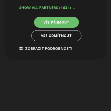
SHOW ALL PARTNERS
(1634) →
10 / 28
VŠE PŘIJMOUT
VŠE ODMÍTNOUT
ZOBRAZIT PODROBNOSTI
Nezbytně
Výkonové
Soubory
nutné
soubory
cílení
soubory
Funkční soubory
Nezařazené
soubory