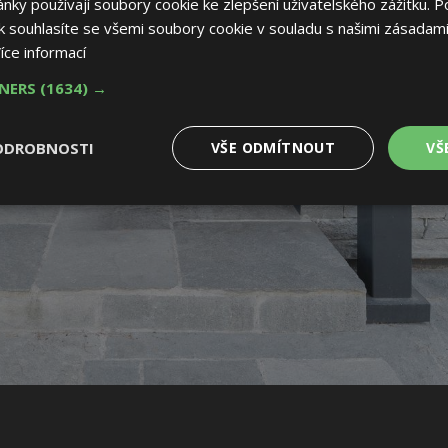
ky používají soubory cookie ke zlepšení uživatelského zážitku. P
 souhlasíte se všemi soubory cookie v souladu s našimi zásadami
íce informací
TNERS
(1634) →
ODROBNOSTI
VŠE ODMÍTNOUT
VŠ
é
Výkonové
Soubory cílení
Funkční soubory
soubory
 soubory
Výkonové soubory
Soubory cílení
Funkční soubory
Nez
ry cookie umožňují základní funkce webových stránek, jako je přihlášení uživatele
e bez nezbytně nutných souborů cookie správně používat.
Provider
/