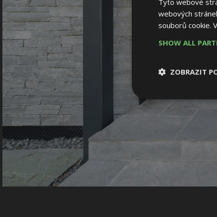
Tyto webové strán
webových stránek
souborů cookie.
V
SHOW ALL PAR
ZOBRAZIT P
Nezbytně nutn
soubory
Nezbytně nutné
Nezbytně nutné soubo
Webové stránky nelz