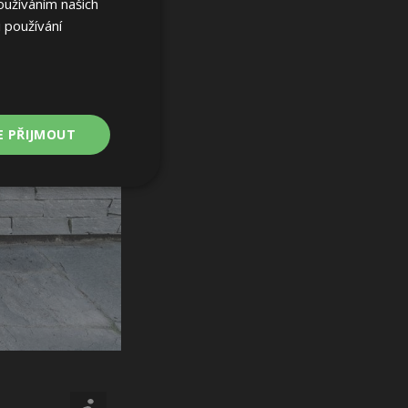
oužíváním našich
 používání
E PŘIJMOUT
Nezařazené
soubory
ařazené soubory
 a správa účtu.