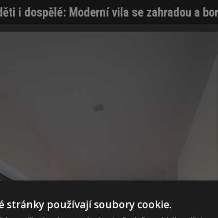
děti i dospělé: Moderní vila se zahradou a b
 stránky používají soubory cookie.