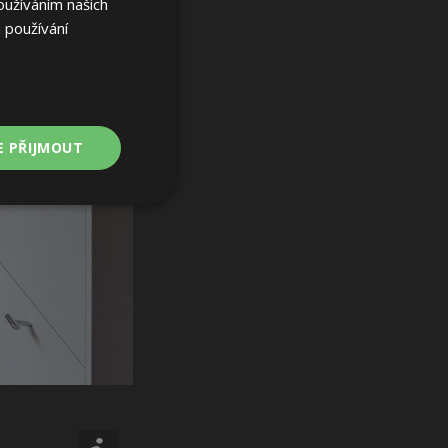
oužíváním našich
 používání
E PŘIJMOUT
Nezařazené
soubory
ařazené soubory
 a správa účtu.