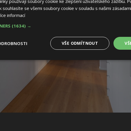
ky používají soubory cookie ke zlepšení uživatelského zážitku. P
 souhlasíte se všemi soubory cookie v souladu s našimi zásadami
íce informací
TNERS
(1634) →
ODROBNOSTI
VŠE ODMÍTNOUT
VŠ
é
Výkonové
Soubory cílení
Funkční soubory
soubory
 soubory
Výkonové soubory
Soubory cílení
Funkční soubory
Nez
ry cookie umožňují základní funkce webových stránek, jako je přihlášení uživatele
e bez nezbytně nutných souborů cookie správně používat.
Provider
/