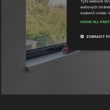
Tyto webové strán
webových stránek
souborů cookie.
V
SHOW ALL PAR
ZOBRAZIT P
Nezbytně nutn
soubory
Nezbytně nutné
Nezbytně nutné soubo
Webové stránky nelz