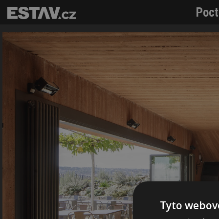
Poct
Tyto webové