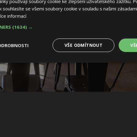
ky používají soubory cookie ke zlepšení uživatelského zážitku. P
 souhlasíte se všemi soubory cookie v souladu s našimi zásadami
íce informací
TNERS
(1634) →
ODROBNOSTI
VŠE ODMÍTNOUT
VŠ
é
Výkonové
Soubory cílení
Funkční soubory
soubory
 soubory
Výkonové soubory
Soubory cílení
Funkční soubory
Nez
ry cookie umožňují základní funkce webových stránek, jako je přihlášení uživatele
e bez nezbytně nutných souborů cookie správně používat.
Provider
/