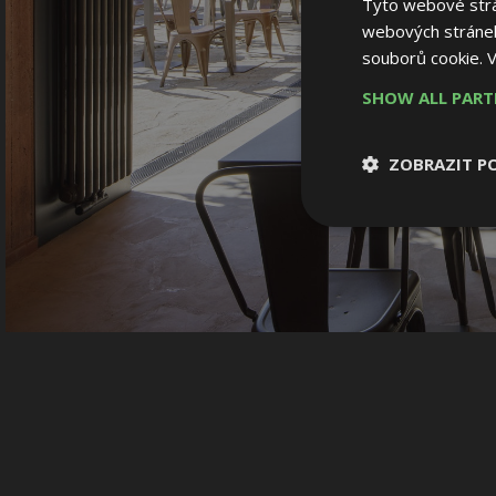
Tyto webové strán
webových stránek
souborů cookie.
V
SHOW ALL PAR
ZOBRAZIT P
Nezbytně nutn
soubory
Nezbytně nutné
Nezbytně nutné soubo
Webové stránky nelz