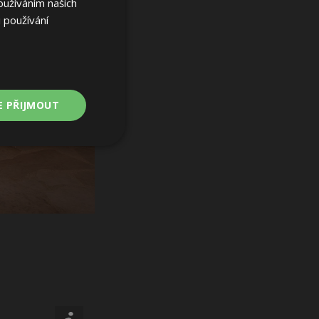
oužíváním našich
 používání
E PŘIJMOUT
Nezařazené
soubory
ařazené soubory
 a správa účtu.