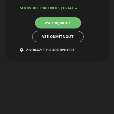
1 / 36
SHOW ALL PARTNERS
(1634) →
VŠE PŘIJMOUT
VŠE ODMÍTNOUT
ZOBRAZIT PODROBNOSTI
Nezbytně
Výkonové
Soubory
nutné
soubory
cílení
soubory
Funkční soubory
Nezařazené
soubory