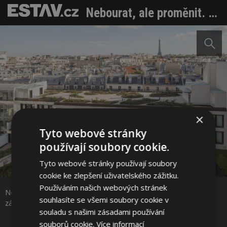
Nebourat, ale proměnit. Pařížská Grande Armée L1 dnes znovu září
×
Tyto webové stránky
používají soubory cookie.
Tyto webové stránky používají soubory
Sdílet na Facebooku
cookie ke zlepšení uživatelského zážitku.
Používáním našich webových stránek
Nebourat, ale proměnit. Pařížská Grande Armée L1 dnes znovu
Sdílet na Pinterestu
souhlasíte se všemi soubory cookie v
září. Foto: Cyrille Weiner
souladu s našimi zásadami používání
souborů cookie.
Více informací