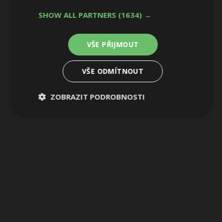
SHOW ALL PARTNERS
(1634) →
30 / 36
VŠE PŘIJMOUT
VŠE ODMÍTNOUT
ZOBRAZIT PODROBNOSTI
Nezbytně
Výkonové
Soubory
nutné
soubory
cílení
soubory
Funkční soubory
Nezařazené
soubory