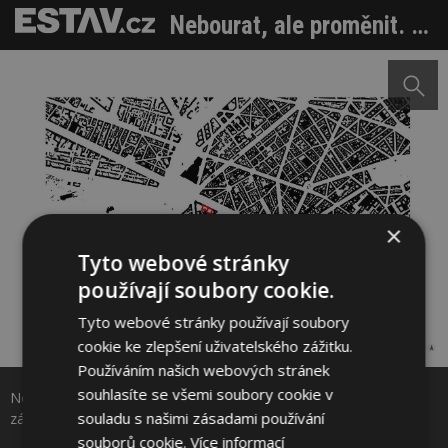
Nebourat, ale proměnit. Pařížská Grande Armée L1 dnes znovu září
×
Tyto webové stránky
používají soubory cookie.
Tyto webové stránky používají soubory
cookie ke zlepšení uživatelského zážitku.
Sdílet na Facebooku
Používáním našich webových stránek
souhlasíte se všemi soubory cookie v
Nebourat, ale proměnit. Pařížská Grande Armée L1 dnes znovu
Sdílet na Pinterestu
souladu s našimi zásadami používání
září. Zdroj: Baumschlager Eberle Architekten
souborů cookie.
Více informací