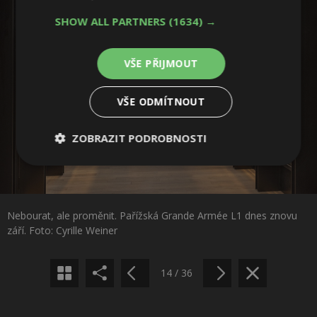
SHOW ALL PARTNERS
(1634) →
VŠE PŘIJMOUT
VŠE ODMÍTNOUT
ZOBRAZIT PODROBNOSTI
Nezbytně
Výkonové
Soubory
nutné
soubory
cílení
Sdílet na Facebooku
soubory
Nebourat, ale proměnit. Pařížská Grande Armée L1 dnes znovu
Sdílet na Pinterestu
září. Foto: Cyrille Weiner
Funkční soubory
Nezařazené
soubory
14 / 36