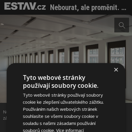
Nebourat, ale proměnit. Pařížská Grande Armée L1 dnes znovu září
×
Tyto webové stránky
používají soubory cookie.
Tyto webové stránky používají soubory
Sdílet na Facebooku
cookie ke zlepšení uživatelského zážitku.
Používáním našich webových stránek
Nebourat, ale proměnit. Pařížská Grande Armée L1 dnes znovu
Sdílet na Pinterestu
souhlasíte se všemi soubory cookie v
září. Foto: Cyrille Weiner
souladu s našimi zásadami používání
souborů cookie.
Více informací