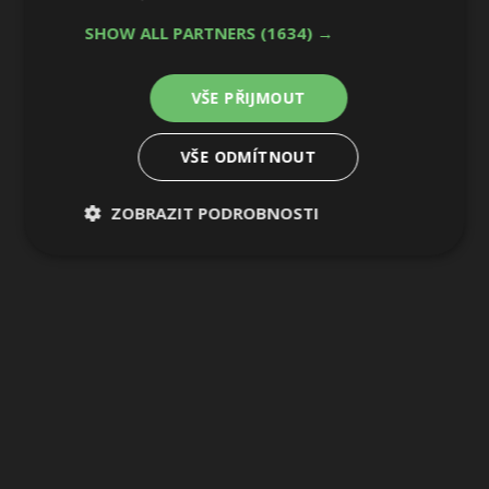
23 / 36
SHOW ALL PARTNERS
(1634) →
VŠE PŘIJMOUT
VŠE ODMÍTNOUT
ZOBRAZIT PODROBNOSTI
Nezbytně
Výkonové
Soubory
nutné
soubory
cílení
soubory
Funkční soubory
Nezařazené
soubory