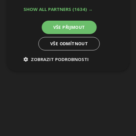
SHOW ALL PARTNERS
(1634) →
VŠE PŘIJMOUT
VŠE ODMÍTNOUT
ZOBRAZIT PODROBNOSTI
Nezbytně
Výkonové
Soubory
nutné
soubory
cílení
soubory
Funkční soubory
Nezařazené
soubory