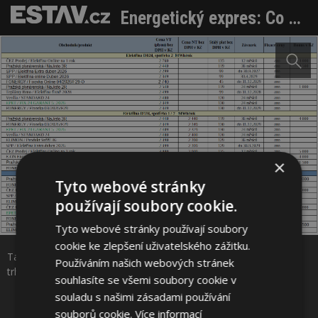
Energetický expres: Co se děje na trhu s energiemi, možná rizika zvýšení cen a jak se tomu bránit?
×
Tyto webové stránky
používají soubory cookie.
Sdílet na Facebooku
Tyto webové stránky používají soubory
cookie ke zlepšení uživatelského zážitku.
Tabulka: Přehled tarifů pro nové zákazníky, zeleně: novinka na
Používáním našich webových stránek
Sdílet na Pinterestu
trhu. Zdroj: Jan Schindler
souhlasíte se všemi soubory cookie v
souladu s našimi zásadami používání
souborů cookie.
Více informací
1 / 1