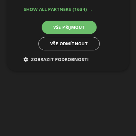
SHOW ALL PARTNERS
(1634) →
VŠE PŘIJMOUT
VŠE ODMÍTNOUT
ZOBRAZIT PODROBNOSTI
Nezbytně
Výkonové
Soubory
nutné
soubory
cílení
soubory
Funkční soubory
Nezařazené
soubory