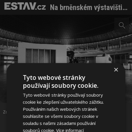
Na brněnském výstavišti roste budoucnost architektury. Řeší problémy velkých měst
×
Tyto webové stránky
používají soubory cookie.
Sdílet na Facebooku
Tyto webové stránky používají soubory
cookie ke zlepšení uživatelského zážitku.
Sdílet na Pinterestu
Používáním našich webových stránek
Zdroj: VUT FA Brno
souhlasíte se všemi soubory cookie v
souladu s našimi zásadami používání
14 / 22
souborů cookie.
Více informací