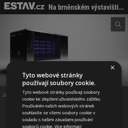
Na brněnském výstavišti roste budoucnost architektury. Řeší problémy velkých měst
×
Tyto webové stránky
Sdílet na Facebooku
používají soubory cookie.
Tyto webové stránky používají soubory
Sdílet na Pinterestu
Zdroj: VUT FA Brno
cookie ke zlepšení uživatelského zážitku.
Používáním našich webových stránek
11 / 22
souhlasíte se všemi soubory cookie v
souladu s našimi zásadami používání
souborů cookie.
Více informací