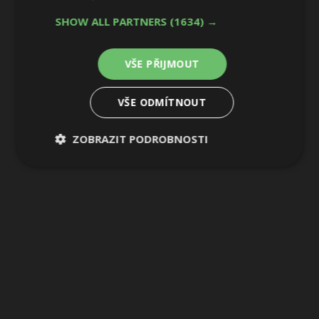
SHOW ALL PARTNERS
(1634) →
VŠE PŘIJMOUT
VŠE ODMÍTNOUT
ZOBRAZIT PODROBNOSTI
Nezbytně
Výkonové
Soubory
nutné
soubory
cílení
soubory
Funkční soubory
Nezařazené
soubory