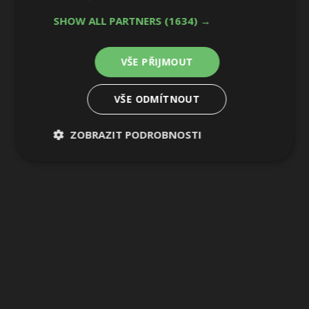
7 / 22
SHOW ALL PARTNERS
(1634) →
VŠE PŘIJMOUT
VŠE ODMÍTNOUT
ZOBRAZIT PODROBNOSTI
Nezbytně
Výkonové
Soubory
nutné
soubory
cílení
soubory
Funkční soubory
Nezařazené
soubory