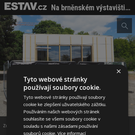
Na brněnském výstavišti roste budoucnost architektury. Řeší problémy velkých měst
×
Tyto webové stránky
používají soubory cookie.
Tyto webové stránky používají soubory
cookie ke zlepšení uživatelského zážitku.
Sdílet na Facebooku
Používáním našich webových stránek
souhlasíte se všemi soubory cookie v
Sdílet na Pinterestu
Zdroj: VUT FA Brno
souladu s našimi zásadami používání
souborů cookie.
Více informací