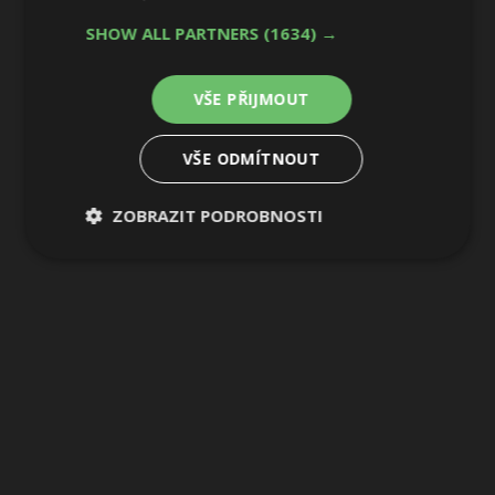
SHOW ALL PARTNERS
(1634) →
VŠE PŘIJMOUT
VŠE ODMÍTNOUT
ZOBRAZIT PODROBNOSTI
Nezbytně
Výkonové
Soubory
nutné
soubory
cílení
soubory
Funkční soubory
Nezařazené
soubory