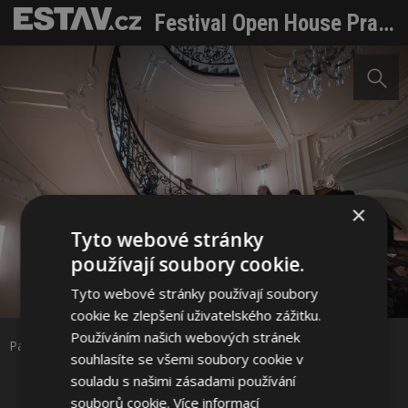
Festival Open House Praha 2026 skončil. Více než stovkou otevřených budov prošly desítky tisíc lidí. Společně našli příběhy města i jeho obyvatel
×
Tyto webové stránky
používají soubory cookie.
Sdílet na Facebooku
Tyto webové stránky používají soubory
cookie ke zlepšení uživatelského zážitku.
Sdílet na Pinterestu
Používáním našich webových stránek
Palác Pojišťovny Allianz. Foto: Hanka Kreibichová
souhlasíte se všemi soubory cookie v
souladu s našimi zásadami používání
3 / 9
souborů cookie.
Více informací