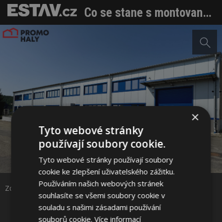
Co se stane s montovanou halou za 30 let?
×
Tyto webové stránky
používají soubory cookie.
Sdílet na Facebooku
Tyto webové stránky používají soubory
cookie ke zlepšení uživatelského zážitku.
Sdílet na Pinterestu
Používáním našich webových stránek
Zdroj: PROMO HALY s. r. o.
souhlasíte se všemi soubory cookie v
souladu s našimi zásadami používání
1 / 2
souborů cookie.
Více informací