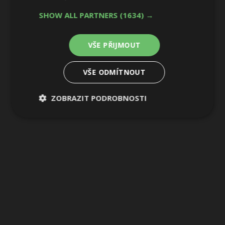
SHOW ALL PARTNERS
(1634) →
VŠE PŘIJMOUT
VŠE ODMÍTNOUT
ZOBRAZIT PODROBNOSTI
Nezbytně
Výkonové
Soubory
nutné
soubory
cílení
soubory
Funkční soubory
Nezařazené
soubory