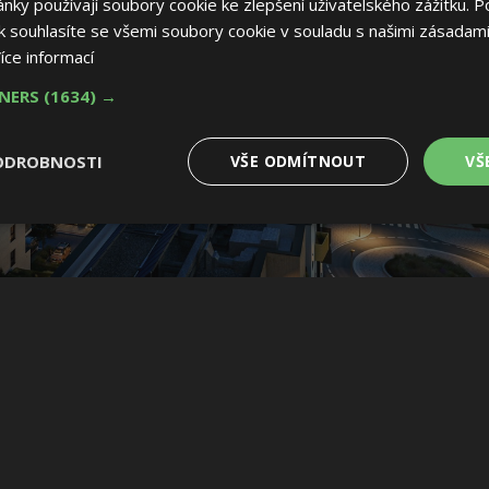
ky používají soubory cookie ke zlepšení uživatelského zážitku. P
 souhlasíte se všemi soubory cookie v souladu s našimi zásadami
íce informací
TNERS
(1634) →
ODROBNOSTI
VŠE ODMÍTNOUT
VŠ
é
Výkonové
Soubory cílení
Funkční soubory
soubory
 soubory
Výkonové soubory
Soubory cílení
Funkční soubory
Nez
ry cookie umožňují základní funkce webových stránek, jako je přihlášení uživatele
e bez nezbytně nutných souborů cookie správně používat.
Provider
/