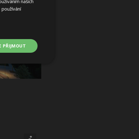
oužíváním našich
 používání
E PŘIJMOUT
Nezařazené
soubory
ařazené soubory
 a správa účtu.