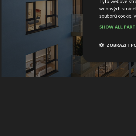
Tyto webové strán
webových stránek
souborů cookie.
V
SHOW ALL PAR
ZOBRAZIT P
Nezbytně nutn
soubory
Nezbytně nutné
Nezbytně nutné soubo
Webové stránky nelz