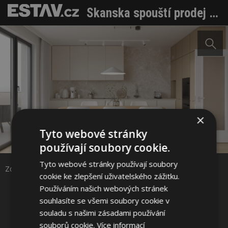
Skanska spouští prodej druhé etapy čtvrti Habitat v Praze 10
×
Tyto webové stránky
Sdílet na Facebooku
používají soubory cookie.
Tyto webové stránky používají soubory
Sdílet na Pinterestu
Zdroj: Skanska Residential a.s.
cookie ke zlepšení uživatelského zážitku.
Používáním našich webových stránek
6 / 7
souhlasíte se všemi soubory cookie v
souladu s našimi zásadami používání
souborů cookie.
Více informací