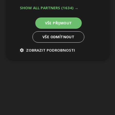
SHOW ALL PARTNERS
(1634) →
VŠE PŘIJMOUT
VŠE ODMÍTNOUT
ZOBRAZIT PODROBNOSTI
Nezbytně
Výkonové
Soubory
nutné
soubory
cílení
soubory
Funkční soubory
Nezařazené
soubory