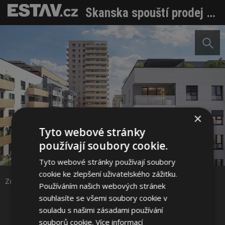
Skanska spouští prodej druhé etapy čtvrti Habitat v Praze 10
×
Tyto webové stránky
používají soubory cookie.
Sdílet na Facebooku
Tyto webové stránky používají soubory
cookie ke zlepšení uživatelského zážitku.
Sdílet na Pinterestu
Zdroj: Skanska Residential a.s.
Používáním našich webových stránek
souhlasíte se všemi soubory cookie v
souladu s našimi zásadami používání
4 / 7
souborů cookie.
Více informací