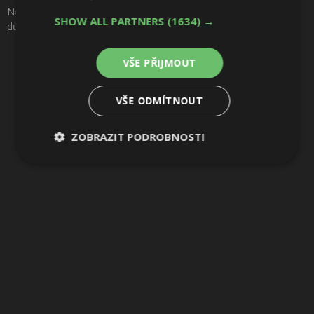
Nestěhujte se, vylepšujte. Přestavba starých garáží vytvořila
Sdílet na Pinterestu
SHOW ALL PARTNERS
(1634) →
důstojné rodinné bydlení. Foto: Lorenzo Zandri
VŠE PŘIJMOUT
5 / 12
VŠE ODMÍTNOUT
ZOBRAZIT PODROBNOSTI
Nezbytně
Výkonové
Soubory
nutné
soubory
cílení
soubory
Funkční soubory
Nezařazené
soubory