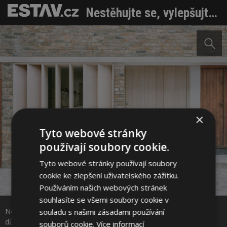
Nestěhujte se, vylepšujte. Přestavba starých garáží vytvořila důstojné rodinné bydlení
×
Tyto webové stránky
používají soubory cookie.
Tyto webové stránky používají soubory
cookie ke zlepšení uživatelského zážitku.
Sdílet na Facebooku
Používáním našich webových stránek
souhlasíte se všemi soubory cookie v
Nestěhujte se, vylepšujte. Přestavba starých garáží vytvořila
souladu s našimi zásadami používání
Sdílet na Pinterestu
důstojné rodinné bydlení. Foto: Lorenzo Zandri
souborů cookie.
Více informací