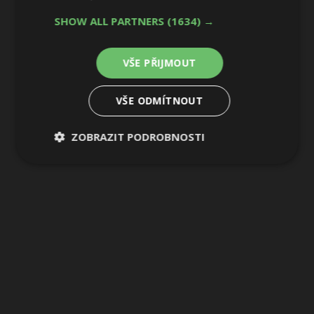
SHOW ALL PARTNERS
(1634) →
3 / 12
VŠE PŘIJMOUT
VŠE ODMÍTNOUT
ZOBRAZIT PODROBNOSTI
Nezbytně
Výkonové
Soubory
nutné
soubory
cílení
soubory
Funkční soubory
Nezařazené
soubory