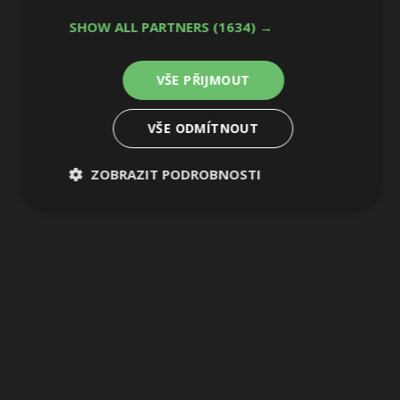
SHOW ALL PARTNERS
(1634) →
VŠE PŘIJMOUT
VŠE ODMÍTNOUT
ZOBRAZIT PODROBNOSTI
Nezbytně
Výkonové
Soubory
nutné
soubory
cílení
soubory
Funkční soubory
Nezařazené
soubory