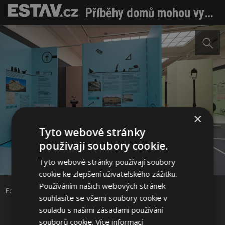
Příběhy domů mohou vyprávět také archivy, umí sledovat i různé formy bydlení v blízkém či vzdáleném čase
×
Tyto webové stránky
používají soubory cookie.
Sdílet na Facebooku
Tyto webové stránky používají soubory
cookie ke zlepšení uživatelského zážitku.
Sdílet na Pinterestu
Používáním našich webových stránek
Foto: Národně technické muzeum (NTM)
souhlasíte se všemi soubory cookie v
souladu s našimi zásadami používání
6 / 7
souborů cookie.
Více informací