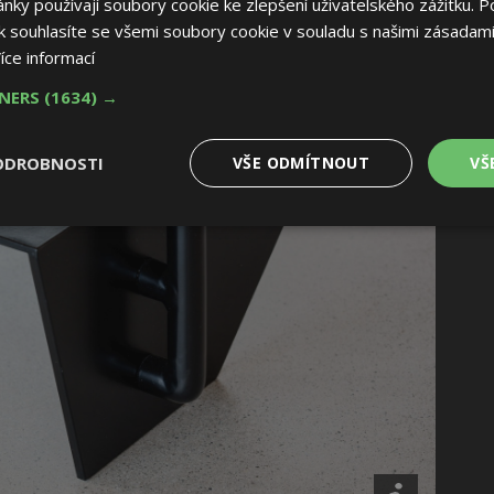
ky používají soubory cookie ke zlepšení uživatelského zážitku. P
 souhlasíte se všemi soubory cookie v souladu s našimi zásadami
íce informací
TNERS
(1634) →
ODROBNOSTI
VŠE ODMÍTNOUT
VŠ
é
Výkonové
Soubory cílení
Funkční soubory
soubory
 soubory
Výkonové soubory
Soubory cílení
Funkční soubory
Nez
ry cookie umožňují základní funkce webových stránek, jako je přihlášení uživatele
e bez nezbytně nutných souborů cookie správně používat.
Provider
/