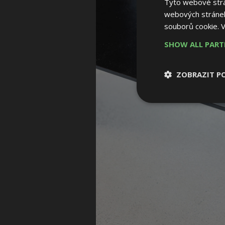
Tyto webové strán
webových stránek
souborů cookie.
V
SHOW ALL PAR
ZOBRAZIT P
Nezbytně nutn
soubory
Nezbytně nutné
Nezbytně nutné soubo
Webové stránky nelz