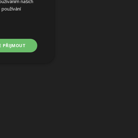
oužíváním našich
 používání
E PŘIJMOUT
Nezařazené
soubory
ařazené soubory
 a správa účtu.