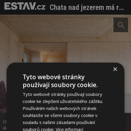
Chata nad jezerem má respekt ke krajině, ale taky sílu vlastních nápadů
×
Tyto webové stránky
používají soubory cookie.
Tyto webové stránky používají soubory
cookie ke zlepšení uživatelského zážitku.
Sdílet na Facebooku
Používáním našich webových stránek
souhlasíte se všemi soubory cookie v
Chata nad jezerem Uri má respekt ke krajině, ale taky sílu
souladu s našimi zásadami používání
Sdílet na Pinterestu
vlastních nápadů. Foto: Matej Hakár
souborů cookie.
Více informací