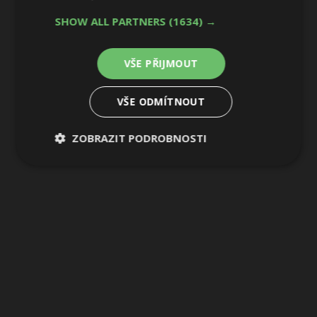
SHOW ALL PARTNERS
(1634) →
32 / 44
VŠE PŘIJMOUT
VŠE ODMÍTNOUT
ZOBRAZIT PODROBNOSTI
Nezbytně
Výkonové
Soubory
nutné
soubory
cílení
soubory
Funkční soubory
Nezařazené
soubory