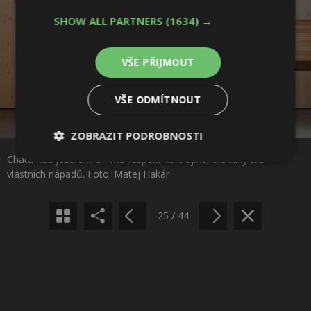
SHOW ALL PARTNERS
(1634) →
VŠE PŘIJMOUT
VŠE ODMÍTNOUT
Sdílet na Facebooku
ZOBRAZIT PODROBNOSTI
Chata nad jezerem Uri má respekt ke krajině, ale taky sílu
Nezbytně
Výkonové
Soubory
Sdílet na Pinterestu
vlastních nápadů. Foto: Matej Hakár
nutné
soubory
cílení
soubory
25 / 44
Funkční soubory
Nezařazené
soubory