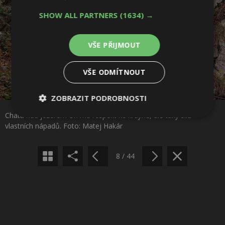
SHOW ALL PARTNERS
(1634) →
VŠE PŘIJMOUT
VŠE ODMÍTNOUT
Sdílet na Facebooku
ZOBRAZIT PODROBNOSTI
Chata nad jezerem Uri má respekt ke krajině, ale taky sílu
Nezbytně
Výkonové
Soubory
Sdílet na Pinterestu
vlastních nápadů. Foto: Matej Hakár
nutné
soubory
cílení
soubory
8 / 44
Funkční soubory
Nezařazené
soubory