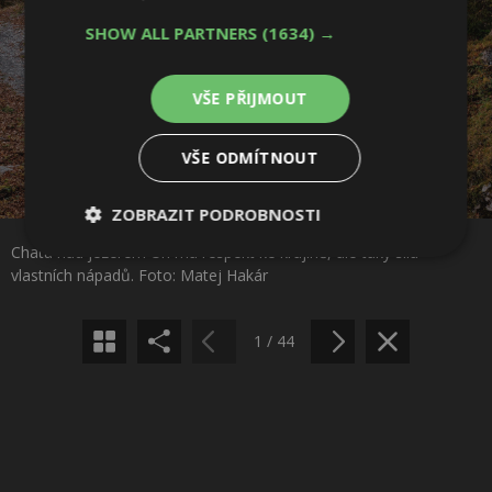
SHOW ALL PARTNERS
(1634) →
VŠE PŘIJMOUT
VŠE ODMÍTNOUT
Sdílet na Facebooku
ZOBRAZIT PODROBNOSTI
Chata nad jezerem Uri má respekt ke krajině, ale taky sílu
Nezbytně
Výkonové
Soubory
Sdílet na Pinterestu
vlastních nápadů. Foto: Matej Hakár
nutné
soubory
cílení
soubory
1 / 44
Funkční soubory
Nezařazené
soubory