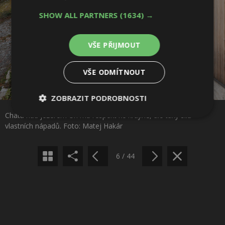
SHOW ALL PARTNERS
(1634) →
VŠE PŘIJMOUT
VŠE ODMÍTNOUT
Sdílet na Facebooku
ZOBRAZIT PODROBNOSTI
Chata nad jezerem Uri má respekt ke krajině, ale taky sílu
Nezbytně
Výkonové
Soubory
Sdílet na Pinterestu
vlastních nápadů. Foto: Matej Hakár
nutné
soubory
cílení
soubory
6 / 44
Funkční soubory
Nezařazené
soubory