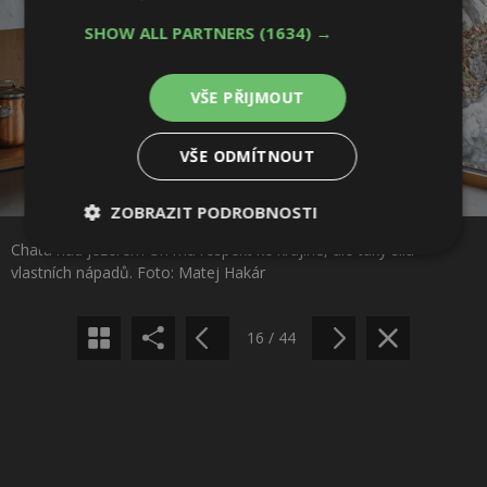
SHOW ALL PARTNERS
(1634) →
VŠE PŘIJMOUT
VŠE ODMÍTNOUT
Sdílet na Facebooku
ZOBRAZIT PODROBNOSTI
Chata nad jezerem Uri má respekt ke krajině, ale taky sílu
Nezbytně
Výkonové
Soubory
Sdílet na Pinterestu
vlastních nápadů. Foto: Matej Hakár
nutné
soubory
cílení
soubory
16 / 44
Funkční soubory
Nezařazené
soubory