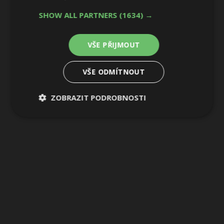
1 / 5
SHOW ALL PARTNERS
(1634) →
VŠE PŘIJMOUT
VŠE ODMÍTNOUT
ZOBRAZIT PODROBNOSTI
Nezbytně
Výkonové
Soubory
nutné
soubory
cílení
soubory
Funkční soubory
Nezařazené
soubory