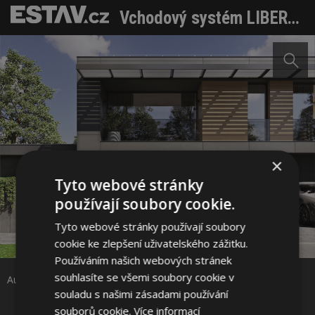
Vchodový systém LIBERTY: když vstup funguje jako celek
×
Tyto webové stránky
používají soubory cookie.
Tyto webové stránky používají soubory
Sdílet na Facebooku
cookie ke zlepšení uživatelského zážitku.
Používáním našich webových stránek
Sdílet na Pinterestu
souhlasíte se všemi soubory cookie v
Autor: JAP FUTURE
souladu s našimi zásadami používání
souborů cookie.
Více informací