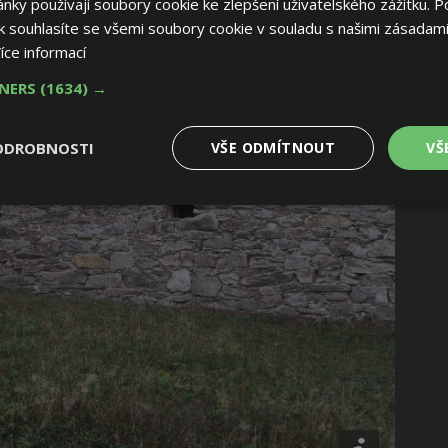
ky používají soubory cookie ke zlepšení uživatelského zážitku. P
 souhlasíte se všemi soubory cookie v souladu s našimi zásadami
íce informací
TNERS
(1634) →
ODROBNOSTI
VŠE ODMÍTNOUT
VŠ
é
Výkonové
Soubory cílení
Funkční soubory
soubory
 soubory
Výkonové soubory
Soubory cílení
Funkční soubory
Nez
ry cookie umožňují základní funkce webových stránek, jako je přihlášení uživatele
e bez nezbytně nutných souborů cookie správně používat.
Provider
/