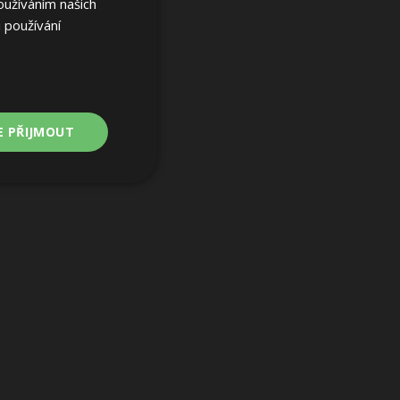
oužíváním našich
 používání
E PŘIJMOUT
Nezařazené
soubory
ařazené soubory
 a správa účtu.