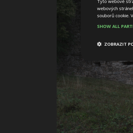
Tyto webové strán
webových stránek
souborů cookie.
V
SHOW ALL PAR
ZOBRAZIT P
Nezbytně nutn
soubory
Nezbytně nutné
Nezbytně nutné soubo
Webové stránky nelz