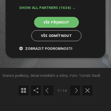
SHOW ALL PARTNERS
(1634) →
VŠE PŘIJMOUT
VŠE ODMÍTNOUT
ZOBRAZIT PODROBNOSTI
Sdílet na Facebooku
Nezbytně
Výkonové
Soubory
nutné
soubory
cílení
soubory
Sdílet na Pinterestu
Stanice pedikúry, detail mobiliáře a stěny. Foto: Tomáš Slavík
Funkční soubory
Nezařazené
soubory
7 / 14