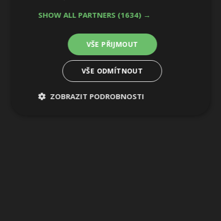
SHOW ALL PARTNERS
(1634) →
VŠE PŘIJMOUT
VŠE ODMÍTNOUT
ZOBRAZIT PODROBNOSTI
Nezbytně
Výkonové
Soubory
nutné
soubory
cílení
soubory
Funkční soubory
Nezařazené
soubory