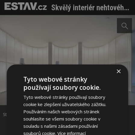
Skvělý interiér nehtového studia. Působí jako divadelní scéna
×
Tyto webové stránky
používají soubory cookie.
Sdílet na Facebooku
Tyto webové stránky používají soubory
cookie ke zlepšení uživatelského zážitku.
Sdílet na Pinterestu
Používáním našich webových stránek
Stanice pedikúry. Foto: Tomáš Slavík
souhlasíte se všemi soubory cookie v
souladu s našimi zásadami používání
5 / 14
souborů cookie.
Více informací