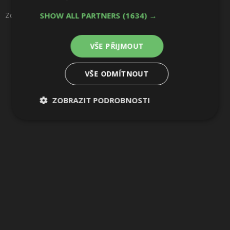
Sdílet na Pinterestu
Zdroj: REMS Česká republika s.r.o.
SHOW ALL PARTNERS
(1634) →
VŠE PŘIJMOUT
1 / 2
VŠE ODMÍTNOUT
ZOBRAZIT PODROBNOSTI
Nezbytně
Výkonové
Soubory
nutné
soubory
cílení
soubory
Funkční soubory
Nezařazené
soubory