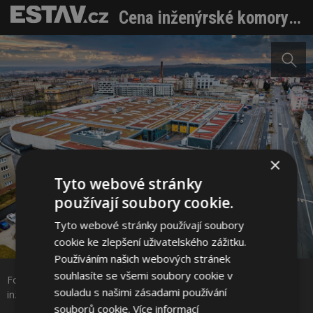
Cena inženýrské komory se blíží do finále. Hlasovat můžete do 31. července
×
Tyto webové stránky
používají soubory cookie.
Tyto webové stránky používají soubory
cookie ke zlepšení uživatelského zážitku.
Sdílet na Facebooku
Používáním našich webových stránek
souhlasíte se všemi soubory cookie v
Foto ČKAIT: Některé z oceněných staveb 20. ročníku Cena
Sdílet na Pinterestu
souladu s našimi zásadami používání
inženýrské komory 2023 (zmíněné v textu)
souborů cookie.
Více informací