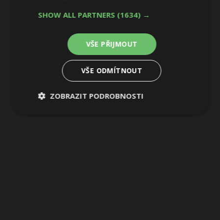
SHOW ALL PARTNERS
(1634) →
11 / 12
VŠE PŘIJMOUT
VŠE ODMÍTNOUT
ZOBRAZIT PODROBNOSTI
Nezbytně
Výkonové
Soubory
nutné
soubory
cílení
soubory
Funkční soubory
Nezařazené
soubory