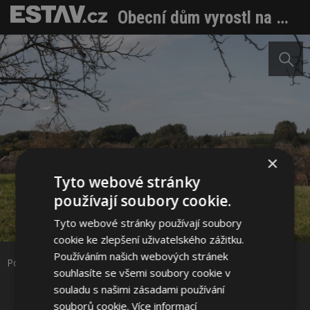
Obecní dům vyrostl na místě svého nevyhovujícího předchůdce. S omezeným rozpočtem musela malá obec nakládat chytře
×
Tyto webové stránky
používají soubory cookie.
Sdílet na Facebooku
Tyto webové stránky používají soubory
cookie ke zlepšení uživatelského zážitku.
Sdílet na Pinterestu
Používáním našich webových stránek
Pohled jihovýchodní. Foto: Petr Polák
souhlasíte se všemi soubory cookie v
souladu s našimi zásadami používání
23 / 29
souborů cookie.
Více informací