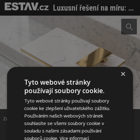
Luxusní řešení na míru: Kolekce vodovodních baterií GROHE Allure Gravity přináší novou definici personalizace
×
Tyto webové stránky
používají soubory cookie.
Sdílet na Facebooku
Tyto webové stránky používají soubory
cookie ke zlepšení uživatelského zážitku.
Sdílet na Pinterestu
Používáním našich webových stránek
Zdroj: Grohe ČR s.r.o.
souhlasíte se všemi soubory cookie v
souladu s našimi zásadami používání
2 / 3
souborů cookie.
Více informací