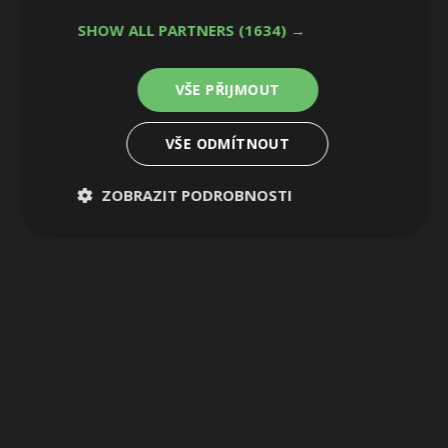
SHOW ALL PARTNERS
(1634) →
VŠE PŘIJMOUT
VŠE ODMÍTNOUT
ZOBRAZIT PODROBNOSTI
Nezbytně
Výkonové
Soubory
nutné
soubory
cílení
soubory
Funkční soubory
Nezařazené
soubory