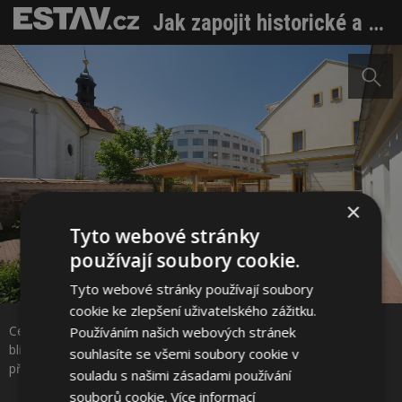
Jak zapojit historické a architektonicky cenné budovy do strategie snižování energetické náročnosti
×
Tyto webové stránky
používají soubory cookie.
Tyto webové stránky používají soubory
Sdílet na Facebooku
cookie ke zlepšení uživatelského zážitku.
Celkový pohled se zachycenou národní kulturní památkou v
Používáním našich webových stránek
blízkosti fary. Foto: Karel Šuster. Zdroj: MŽP ČR, Metodická
souhlasíte se všemi soubory cookie v
Sdílet na Pinterestu
příručka pro architektonicky a historicky cenné budovy
souladu s našimi zásadami používání
souborů cookie.
Více informací