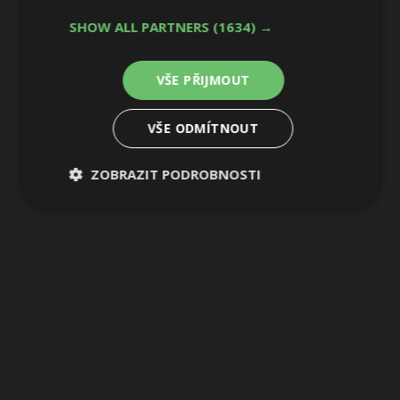
2 / 7
SHOW ALL PARTNERS
(1634) →
VŠE PŘIJMOUT
VŠE ODMÍTNOUT
ZOBRAZIT PODROBNOSTI
Nezbytně
Výkonové
Soubory
nutné
soubory
cílení
soubory
Funkční soubory
Nezařazené
soubory