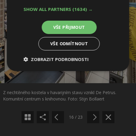
SHOW ALL PARTNERS
(1634) →
VŠE PŘIJMOUT
VŠE ODMÍTNOUT
ZOBRAZIT PODROBNOSTI
Nezbytně
Výkonové
Soubory
nutné
soubory
cílení
Sdílet na Facebooku
soubory
Z nechtěného kostela v havarijním stavu vznikl De Petrus.
Sdílet na Pinterestu
Komunitní centrum s knihovnou. Foto: Stijn Bollaert
Funkční soubory
Nezařazené
soubory
16 / 23