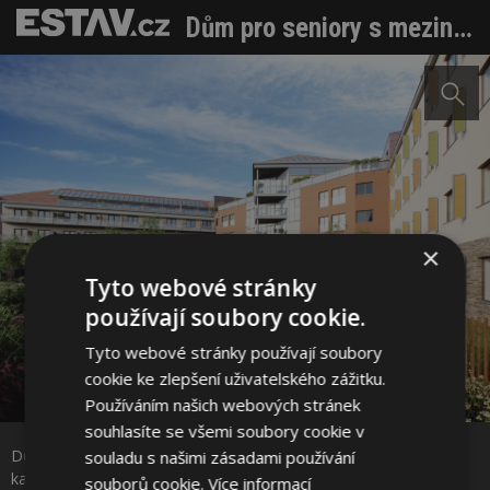
Dům pro seniory s mezinárodní certifikací BREEAM; ve své kategorii je u nás jediný
×
Tyto webové stránky
používají soubory cookie.
Tyto webové stránky používají soubory
cookie ke zlepšení uživatelského zážitku.
Používáním našich webových stránek
Sdílet na Facebooku
souhlasíte se všemi soubory cookie v
Dům pro seniory s mezinárodní certifikací BREEAM; ve své
souladu s našimi zásadami používání
kategorii je u nás jediný. Zdroj: Narrative Media, HEXAPLAN
souborů cookie.
Více informací