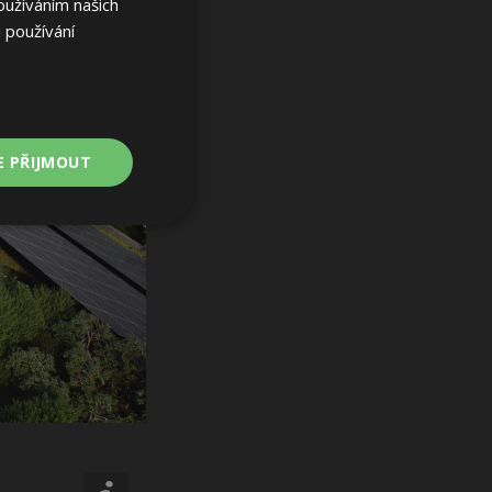
oužíváním našich
 používání
E PŘIJMOUT
Nezařazené
soubory
ařazené soubory
 a správa účtu.