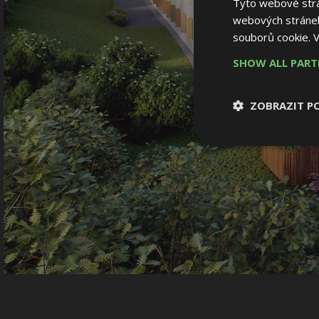
Tyto webové strán
webových stránek
souborů cookie.
V
SHOW ALL PAR
ZOBRAZIT P
Nezbytně nutn
soubory
Nezbytně nutné
Nezbytně nutné soubo
Webové stránky nelz