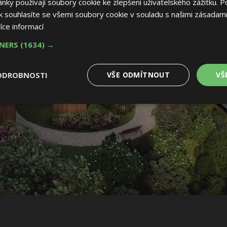
ky používají soubory cookie ke zlepšení uživatelského zážitku. P
 souhlasíte se všemi soubory cookie v souladu s našimi zásadami
íce informací
TNERS
(1634) →
ODROBNOSTI
VŠE ODMÍTNOUT
VŠ
é
Výkonové
Soubory cílení
Funkční soubory
soubory
 soubory
Výkonové soubory
Soubory cílení
Funkční soubory
Nez
ry cookie umožňují základní funkce webových stránek, jako je přihlášení uživatele
e bez nezbytně nutných souborů cookie správně používat.
Provider
/