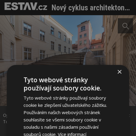
Nový cyklus architektonických přednášek Zdeňka Lukeše začíná portrétem Karla Hubáčka
×
Tyto webové stránky
používají soubory cookie.
Tyto webové stránky používají soubory
Sdílet na Facebooku
cookie ke zlepšení uživatelského zážitku.
Používáním našich webových stránek
Open House Praha, DISK divadelní scéna DAMU – exteriér. Foto:
Sdílet na Pinterestu
souhlasíte se všemi soubory cookie v
Tomáš Sysel
souladu s našimi zásadami používání
souborů cookie.
Více informací