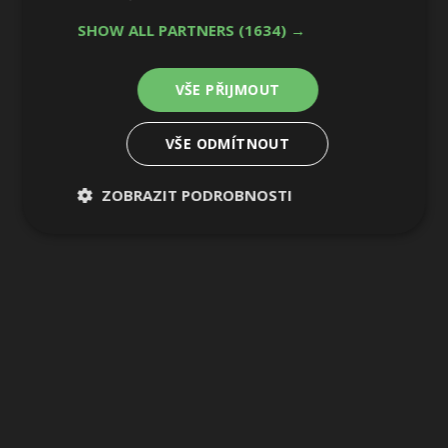
9 / 10
SHOW ALL PARTNERS
(1634) →
VŠE PŘIJMOUT
VŠE ODMÍTNOUT
ZOBRAZIT PODROBNOSTI
Nezbytně
Výkonové
Soubory
nutné
soubory
cílení
soubory
Funkční soubory
Nezařazené
soubory