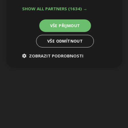
SHOW ALL PARTNERS
(1634) →
VŠE PŘIJMOUT
VŠE ODMÍTNOUT
ZOBRAZIT PODROBNOSTI
Nezbytně
Výkonové
Soubory
nutné
soubory
cílení
soubory
Funkční soubory
Nezařazené
soubory