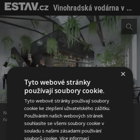
Vinohradská vodárna v novém: Nahlédněte do interaktivního vzdělávacího centra o vodárenství, navštivte Hydropolis
×
Tyto webové stránky
používají soubory cookie.
Sdílet na Facebooku
Tyto webové stránky používají soubory
cookie ke zlepšení uživatelského zážitku.
Nahlédněte do interaktivního vzdělávacího centra o vodárenství,
Používáním našich webových stránek
Sdílet na Pinterestu
navštivte Hydropolis. Zdroj: Hydropolis Praha
souhlasíte se všemi soubory cookie v
souladu s našimi zásadami používání
souborů cookie.
Více informací
4 / 7